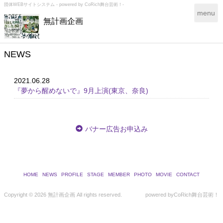
団体WEBサイトシステム - powered by
CoRich舞台芸術！-
T
menu
無計画企画
o
g
g
l
NEWS
e
n
2021.06.28
a
『夢から醒めないで』9月上演(東京、奈良)
v
i
g
a
バナー広告お申込み
t
i
o
n
HOME
NEWS
PROFILE
STAGE
MEMBER
PHOTO
MOVIE
CONTACT
Copyright ©
2026 無計画企画 All rights reserved.
powered by
CoRich舞台芸術！